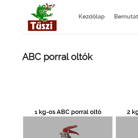
Kezdőlap
Bemutat
ABC porral oltók
1 kg-os ABC porral oltó
2 k