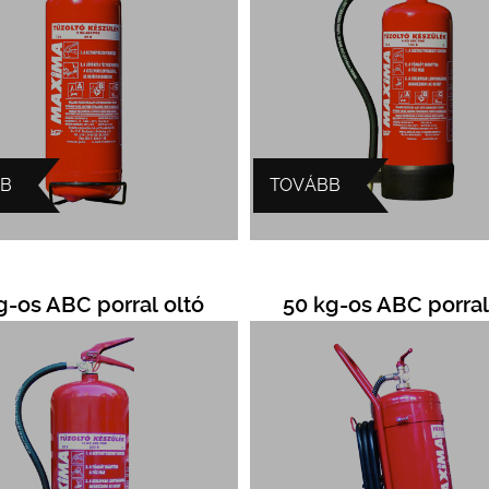
BB
TOVÁBB
g-os ABC porral oltó
50 kg-os ABC porral